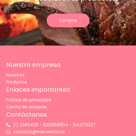
Comprar
Nuestra empresa
Nosotros
Productos
Enlaces importantes
Política de privacidad
Carrito de compras
Contáctanos
(1) 2380429 - 3209158804 - 3142178227
contacto@marranitos.co